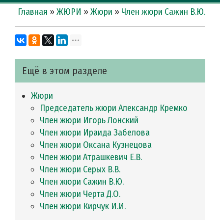
Главная
»
ЖЮРИ
»
Жюри
»
Член жюри Сажин В.Ю.
Ещё в этом разделе
Жюри
Председатель жюри Александр Кремко
Член жюри Игорь Лонский
Член жюри Ираида Забелова
Член жюри Оксана Кузнецова
Член жюри Атрашкевич Е.В.
Член жюри Серых В.В.
Член жюри Сажин В.Ю.
Член жюри Черта Д.О.
Член жюри Кирчук И.И.